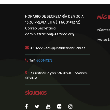
HORARIO DE SECRETARÍA DE 9:30 A
MÁS 
13:30 PREVIA CITA (Tf 600141272)
Correo Secretaría:
Contac
administracion@iesitaca.org
Aviso L
41012225.edu@juntadeandalucia.es
Telf:
600141272
C/ Cristina Hoyos S/N 41940 Tomares-
SEVILLA
SÍGUENOS